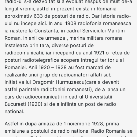
radio-ul s-a dezvoltat si a evoluat nespus de mult de-a
lungul vremii, astfel in prezent exista in Romania
aproximativ 633 de posturi de radio. Dar istoria radio-
ului nu incepe aici. In anul 1908 radiofonia romaneasca
ia nastere la Constanta, in cadrul Serviciului Maritim
Roman. In anii ce urmeaza , marina militara romana
instaleaza prin tara, diverse posturi de
radiocomunicatii, iar incepand cu anul 1921 o retea de
posturi radiotelegrafice acopera intregul teritoriu al
Romaniei. Anii 1920 – 1928 au fost marcati de
realizarile unui grup de radioamatori aflati sub
initiativa lui Dragomir Hurmuzescu(care a devenit
astfel parintele radiofoniei romanesti), de a lansa un
curs de radiocomunicatii in cadrul Universitatii
Bucuresti (1920) si de a infiinta un post de radio
national.
Astfel in dupa amiaza de 1 noiembrie 1928, prima
emisiune a postului de radio national Radio Romania se