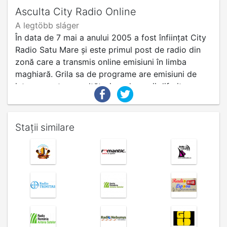
Asculta City Radio Online
A legtöbb sláger
În data de 7 mai a anului 2005 a fost înființat City
Radio Satu Mare și este primul post de radio din
zonă care a transmis online emisiuni în limba
maghiară. Grila sa de programe are emisiuni de
interes pentru ascultători pe domenii diferite,
precum: social, politic, religios, cultural, muzical și
știri de actualitate pentru maghiarii din România și
din afara țării.
Stații similare