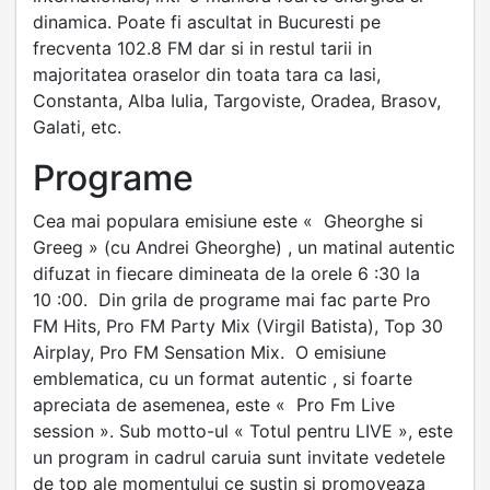
dinamica. Poate fi ascultat in Bucuresti pe
frecventa 102.8 FM dar si in restul tarii in
majoritatea oraselor din toata tara ca Iasi,
Constanta, Alba Iulia, Targoviste, Oradea, Brasov,
Galati, etc.
Programe
Cea mai populara emisiune este « Gheorghe si
Greeg » (cu Andrei Gheorghe) , un matinal autentic
difuzat in fiecare dimineata de la orele 6 :30 la
10 :00. Din grila de programe mai fac parte Pro
FM Hits, Pro FM Party Mix (Virgil Batista), Top 30
Airplay, Pro FM Sensation Mix. O emisiune
emblematica, cu un format autentic , si foarte
apreciata de asemenea, este « Pro Fm Live
session ». Sub motto-ul « Totul pentru LIVE », este
un program in cadrul caruia sunt invitate vedetele
de top ale momentului ce sustin si promoveaza