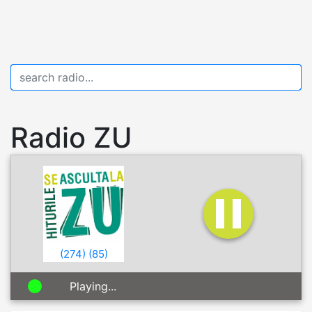
Radio ZU
(
274
)
(
85
)
Playing...