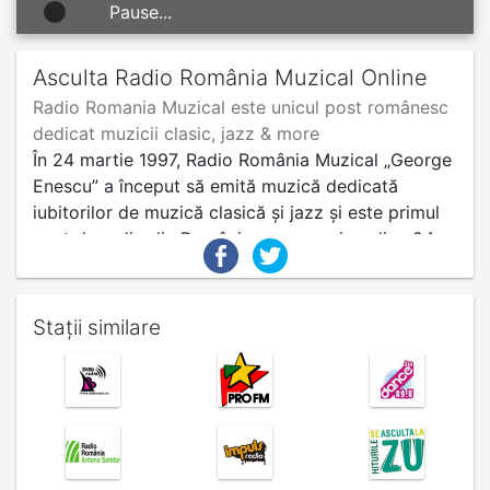
Pause...
Asculta Radio România Muzical Online
Radio Romania Muzical este unicul post românesc
dedicat muzicii clasic, jazz & more
În 24 martie 1997, Radio România Muzical „George
Enescu” a început să emită muzică dedicată
iubitorilor de muzică clasică și jazz și este primul
post de radio din România care a emis online 24
din 24 zi de zi. Dacă vă doriți să vă delectați cu
muzică de film, muzică corală, operă, jazz, muzică
tradițională, operetă, muzică de cameră sau
Stații similare
muzică simfonică, atunci Radio România Muzical
este alegerea perfectă. Este necesar să știți că pe
acest post puteți să vă bucurați de transmisii live
de la concerte din țară sau din străinătate, dar
puteți accesa și arhiva evenimentelor cu nume
recunoscute la nivel național și internațional.