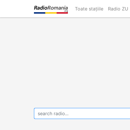
Skip
Toate stațiile
Radio ZU
to
main
content