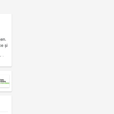
gen.
e și
ă te