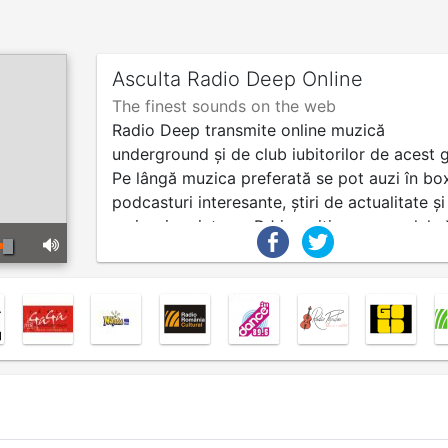
Asculta Radio Deep Online
The finest sounds on the web
Radio Deep transmite online muzică
underground și de club iubitorilor de acest 
Pe lângă muzica preferată se pot auzi în box
podcasturi interesante, știri de actualitate și
emisuni variate cu DJ iscusiți care au rolul s
țină activ și energic.